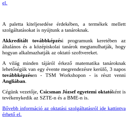
el.
A paletta kiteljesedése érdekében, a termékek mellett
szolgáltatásokat is nyújtunk a tanároknak.
Akkreditált továbbképzés
i programunk keretében az
általános és a középiskolai tanárok megtanulhatják, hogy
hogyan alkalmazhatják az oktató szoftvereket.
A világ minden tájáról érkező matematika tanároknak
lehetőségük van egy évente megrendezésre kerülő, 3 napos
továbbképzés
en - TSM Workshopon - is részt venni
Angliában
.
Cégünk vezetője,
Csicsman József egyetemi oktató
ként is
tevékenykedik az SZTE-n és a BME-n is.
Bővebb információ az oktatási szolgáltatásról ide kattintva
érhető el.