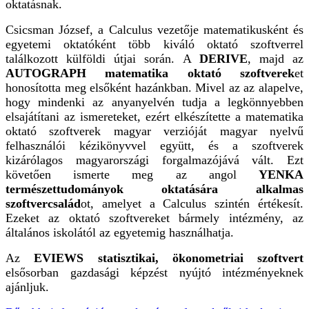
oktatásnak.
Csicsman József, a Calculus vezetője matematikusként és
egyetemi oktatóként több kiváló oktató szoftverrel
találkozott külföldi útjai során. A
DERIVE
, majd az
AUTOGRAPH matematika oktató szoftverek
et
honosította meg elsőként hazánkban. Mivel az az alapelve,
hogy mindenki az anyanyelvén tudja a legkönnyebben
elsajátítani az ismereteket, ezért elkészítette a matematika
oktató szoftverek magyar verzióját magyar nyelvű
felhasználói kézikönyvvel együtt, és a szoftverek
kizárólagos magyarországi forgalmazójává vált. Ezt
követően ismerte meg az angol
YENKA
természettudományok oktatására alkalmas
szoftvercsalád
ot, amelyet a Calculus szintén értékesít.
Ezeket az oktató szoftvereket bármely intézmény, az
általános iskolától az egyetemig használhatja.
Az
EVIEWS statisztikai, ökonometriai szoftvert
elsősorban gazdasági képzést nyújtó intézményeknek
ajánljuk.