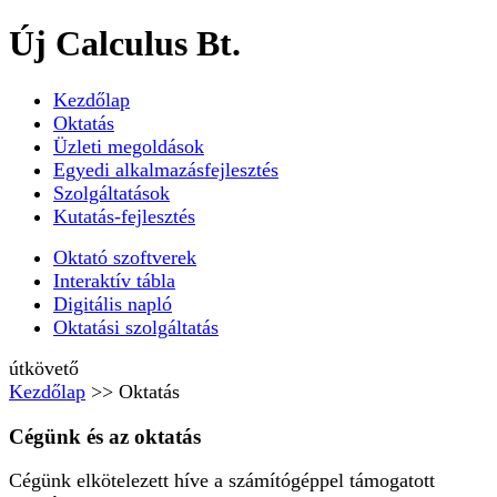
Új Calculus Bt.
Kezdőlap
Oktatás
Üzleti megoldások
Egyedi alkalmazásfejlesztés
Szolgáltatások
Kutatás-fejlesztés
Oktató szoftverek
Interaktív tábla
Digitális napló
Oktatási szolgáltatás
útkövető
Kezdőlap
>> Oktatás
Cégünk és az oktatás
Cégünk elkötelezett híve a számítógéppel támogatott