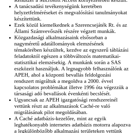
Rendszer a Microsoft Access környezetében készült.
A tanácsadási tevékenységünk keretében
helyzetfelméréseket és megvalósítási tanulmányokat
készítettünk.
Ezek közül kiemelkednek a Szerencsejáték Rt. és az
Állami Számvevőszék részére végzett munkák.
Közgazdasági alkalmazásaink elsősorban a
nagyméretű adatállományok elemzésének
témakörében készültek, kezdve az egyszerű táblázási
feladatoktól egészen a többváltozós matematikai-
statisztikai elemzésekig. A munkánk során a SAS
eszközeit használjuk. A legnagyobb felhasználónk az
APEH, ahol a központi bevallás feldolgozási
rendszert migráltuk a megoldva a 2000. évvel
kapcsolatos problémákat illetve 1996 óta végezzük a
társasági adó bevallások évenkénti becslését.
Ugyancsak az APEH igazgatósági rendszereinél
vettünk részt az alkalmazások Caché-re való
migrálásának pilot megoldásában.
A Caché adatbázis-kezelőre, mint az egyik
leghatékonyabb internetes adatbázis motorra alapozva
a legkülönbözőbb alkalmazási területeken vettünk