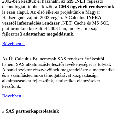
2002-ben kezdtük el használni az
MS .NET
fejlesztő
technológiát, többek között a
CMS ügyviteli rendszerünk
is ezen alapul. Az első sikeres projektünk a Magyar
Hadseregnél zajlott 2002 végén. A Calculus
INFRA
vezetői információs rendszer
.NET, Caché és MS SQL
platformokon készült el 2003-ban, amely a mi saját
fejlesztésű
adattárház megoldásunk.
Bővebben...
Az Új Calculus Bt. nemcsak SAS rendszer értékesítői,
hanem SAS alkalmazásfejlesztői tevékenységet is folytat.
A banki szektor résztvevőinek megrendelésre a matematika
és a számítástechnika támogatásával közgazdasági
alkalmazásokat fejlesztünk, statisztikai elemzéseket
készítünk.
Bővebben...
» SAS partnerkapcsolataink