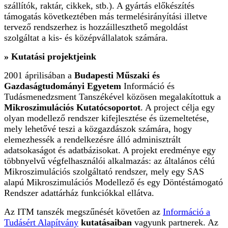
szállítók, raktár, cikkek, stb.). A gyártás előkészítés
támogatás következtében más termelésirányítási illetve
tervező rendszerhez is hozzáilleszthető megoldást
szolgáltat a kis- és középvállalatok számára.
» Kutatási projektjeink
2001 áprilisában a
Budapesti Műszaki és
Gazdaságtudományi Egyetem
Információ és
Tudásmenedzsment Tanszékével közösen megalakítottuk a
Mikroszimulációs Kutatócsoportot
. A project célja egy
olyan modellező rendszer kifejlesztése és üzemeltetése,
mely lehetővé teszi a közgazdászok számára, hogy
elemezhessék a rendelkezésre álló adminisztrált
adatsokaságot és adatbázisokat. A projekt eredménye egy
többnyelvű végfelhasználói alkalmazás: az általános célú
Mikroszimulációs szolgáltató rendszer, mely egy SAS
alapú Mikroszimulációs Modellező és egy Döntéstámogató
Rendszer adattárház funkciókkal ellátva.
Az ITM tanszék megszűnését követően az
Információ a
Tudásért Alapítvány
kutatásaiban
vagyunk partnerek. Az