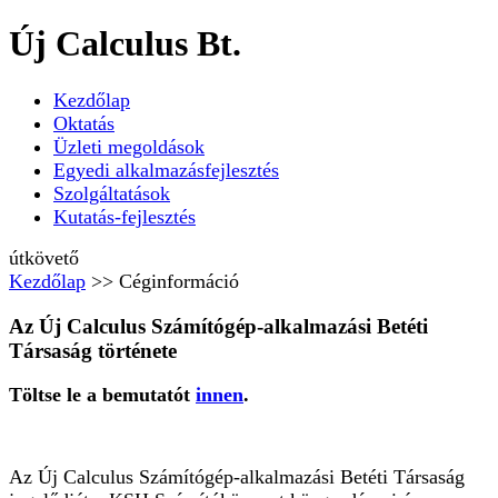
Új Calculus Bt.
Kezdőlap
Oktatás
Üzleti megoldások
Egyedi alkalmazásfejlesztés
Szolgáltatások
Kutatás-fejlesztés
útkövető
Kezdőlap
>> Céginformáció
Az Új Calculus Számítógép-alkalmazási Betéti
Társaság története
Töltse le a bemutatót
innen
.
Az Új Calculus Számítógép-alkalmazási Betéti Társaság