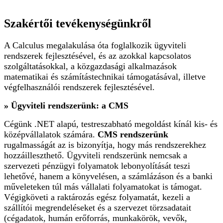
Szakértői tevékenységünkről
A Calculus megalakulása óta foglalkozik ügyviteli
rendszerek fejlesztésével, és az azokkal kapcsolatos
szolgáltatásokkal, a közgazdasági alkalmazások
matematikai és számítástechnikai támogatásával, illetve
végfelhasználói rendszerek fejlesztésével.
» Ügyviteli rendszerünk: a CMS
Cégünk .NET alapú, testreszabható megoldást kínál kis- és
középvállalatok számára.
CMS rendszerünk
rugalmasságát az is bizonyítja, hogy más rendszerekhez
hozzáilleszthető. Ügyviteli rendszerünk nemcsak a
szervezeti pénzügyi folyamatok lebonyolítását teszi
lehetővé, hanem a könyvelésen, a számlázáson és a banki
műveleteken túl más vállalati folyamatokat is támogat.
Végigköveti a raktározás egész folyamatát, kezeli a
szállítói megrendeléseket és a szervezet törzsadatait
(cégadatok, humán erőforrás, munkakörök, vevők,