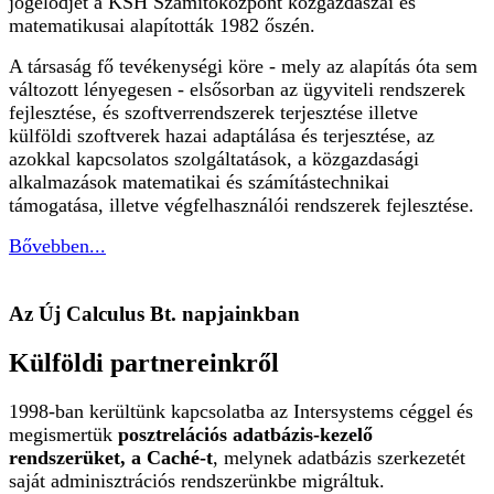
jogelődjét a KSH Számítóközpont közgazdászai és
matematikusai alapították 1982 őszén.
A társaság fő tevékenységi köre - mely az alapítás óta sem
változott lényegesen - elsősorban az ügyviteli rendszerek
fejlesztése, és szoftverrendszerek terjesztése illetve
külföldi szoftverek hazai adaptálása és terjesztése, az
azokkal kapcsolatos szolgáltatások, a közgazdasági
alkalmazások matematikai és számítástechnikai
támogatása, illetve végfelhasználói rendszerek fejlesztése.
Bővebben...
Az Új Calculus Bt. napjainkban
Külföldi partnereinkről
1998-ban kerültünk kapcsolatba az Intersystems céggel és
megismertük
posztrelációs adatbázis-kezelő
rendszerüket, a Caché-t
, melynek adatbázis szerkezetét
saját adminisztrációs rendszerünkbe migráltuk.