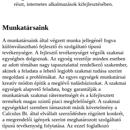
részt, internetes alkalmazások kifejlesztésében.
Munkatársaink
A munkatársaink által végzett munka jellegénél fogva
különválasztható fejlesztő és szolgáltató típusú
tevékenységre. A fejlesztő tevékenységet végzők szakmai
egységben dolgoznak. Az egység vezetője minden esetben
az adott témában nagy tapasztalattal rendelkező szakember,
akinek a feladata a lehető legjobb szakmai tudása szerint
megoldani a problémákat. Az egyes egységek munkatársai
kreatív módon építik a meglévő tudásbázisokat. A szakmai
egységek alapvető feladata, hogy garantálják a
munkatársak szakmai rátermettségét és a kifejlesztett
termékek magas szintű piaci megfelelőségét. A szakmai
egységekkel szemben támasztott másik követelmény a
Calculus Bt. által elvállalt szerződésben rögzített konkrét,
a megrendelői igények szerint meghatározott szolgáltató
típusú tevékenység folytatása. Az ezzel foglalkozó