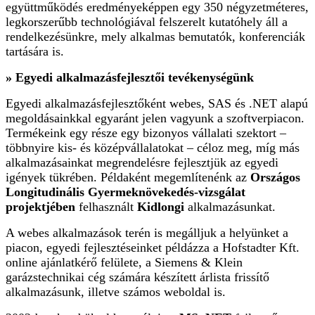
együttműködés eredményeképpen egy 350 négyzetméteres,
legkorszerűbb technológiával felszerelt kutatóhely áll a
rendelkezésünkre, mely alkalmas bemutatók, konferenciák
tartására is.
» Egyedi alkalmazásfejlesztői tevékenységünk
Egyedi alkalmazásfejlesztőként webes, SAS és .NET alapú
megoldásainkkal egyaránt jelen vagyunk a szoftverpiacon.
Termékeink egy része egy bizonyos vállalati szektort –
többnyire kis- és középvállalatokat – céloz meg, míg más
alkalmazásainkat megrendelésre fejlesztjük az egyedi
igények tükrében. Példaként megemlítenénk az
Országos
Longitudinális Gyermeknövekedés-vizsgálat
projektjében
felhasznált
Kidlongi
alkalmazásunkat.
A webes alkalmazások terén is megálljuk a helyünket a
piacon, egyedi fejlesztéseinket példázza a Hofstadter Kft.
online ajánlatkérő felülete, a Siemens & Klein
garázstechnikai cég számára készített árlista frissítő
alkalmazásunk, illetve számos weboldal is.