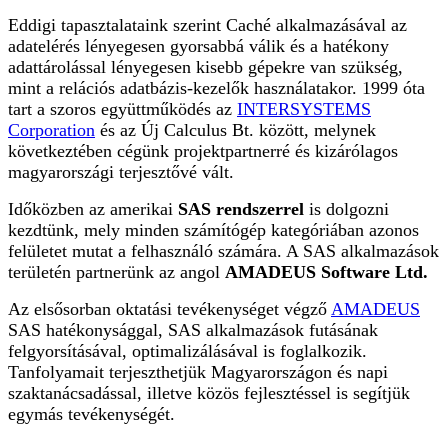
Eddigi tapasztalataink szerint Caché alkalmazásával az
adatelérés lényegesen gyorsabbá válik és a hatékony
adattárolással lényegesen kisebb gépekre van szükség,
mint a relációs adatbázis-kezelők használatakor. 1999 óta
tart a szoros együttműködés az
INTERSYSTEMS
Corporation
és az Új Calculus Bt. között, melynek
következtében cégünk projektpartnerré és kizárólagos
magyarországi terjesztővé vált.
Időközben az amerikai
SAS rendszerrel
is dolgozni
kezdtünk, mely minden számítógép kategóriában azonos
felületet mutat a felhasználó számára. A SAS alkalmazások
területén partnerünk az angol
AMADEUS Software Ltd.
Az elsősorban oktatási tevékenységet végző
AMADEUS
SAS hatékonysággal, SAS alkalmazások futásának
felgyorsításával, optimalizálásával is foglalkozik.
Tanfolyamait terjeszthetjük Magyarországon és napi
szaktanácsadással, illetve közös fejlesztéssel is segítjük
egymás tevékenységét.