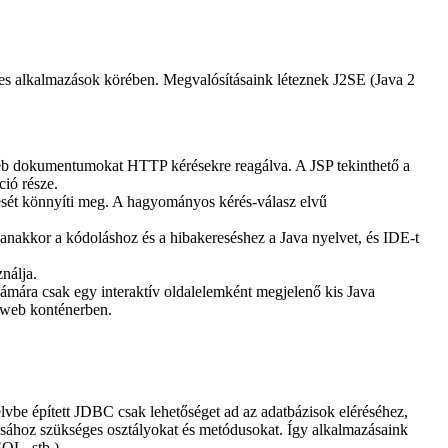
bes alkalmazások körében. Megvalósításaink léteznek J2SE (Java 2
yéb dokumentumokat HTTP kérésekre reagálva. A JSP tekinthető a
ció része.
ztését könnyíti meg. A hagyományos kérés-válasz elvű
yanakkor a kódoláshoz és a hibakereséshez a Java nyelvet, és IDE-t
nálja.
zámára csak egy interaktív oldalelemként megjelenő kis Java
a web konténerben.
vbe épített JDBC csak lehetőséget ad az adatbázisok eléréséhez,
ásához szükséges osztályokat és metódusokat. Így alkalmazásaink
QL, stb.).