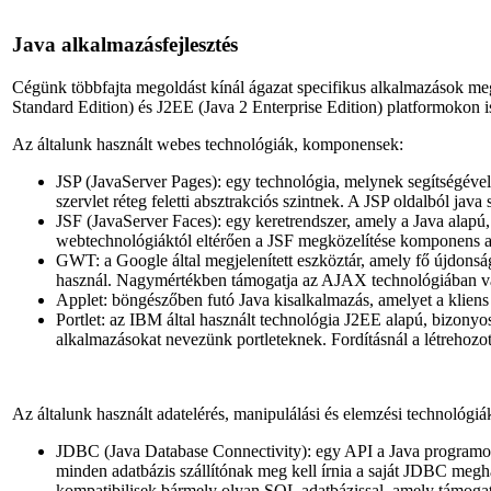
Java alkalmazásfejlesztés
Cégünk többfajta megoldást kínál ágazat specifikus alkalmazások me
Standard Edition) és J2EE (Java 2 Enterprise Edition) platformokon i
Az általunk használt webes technológiák, komponensek:
JSP (JavaServer Pages): egy technológia, melynek segítségév
szervlet réteg feletti absztrakciós szintnek. A JSP oldalból jav
JSF (JavaServer Faces): egy keretrendszer, amely a Java alapú
webtechnológiáktól eltérően a JSF megközelítése komponens al
GWT: a Google által megjelenített eszköztár, amely fő újdonsá
használ. Nagymértékben támogatja az AJAX technológiában val
Applet: böngészőben futó Java kisalkalmazás, amelyet a kliens a
Portlet: az IBM által használt technológia J2EE alapú, bizonyo
alkalmazásokat nevezünk portleteknek. Fordításnál a létrehozo
Az általunk használt adatelérés, manipulálási és elemzési technológ
JDBC (Java Database Connectivity): egy API a Java programozá
minden adatbázis szállítónak meg kell írnia a saját JDBC megh
kompatibilisek bármely olyan SQL adatbázissal, amely támog