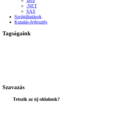
Java
.NET
SAS
Szolgáltatások
Kutatás-fejlesztés
Tagságaink
Szavazás
Tetszik az új oldalunk?