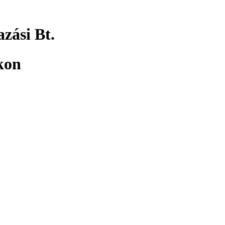
zási Bt.
kon