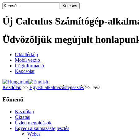
Új Calculus Számítógép-alkalma
Üdvözöljük megújult honlapun
Oldaltérkép
Mobil verzió
Céginformáció
Kapcsolat
Kezdőlap
>>
Egyedi alkalmazásfejlesztés
>> Java
Főmenü
Kezdőlap
Oktatás
Üzleti megoldások
Egyedi alkalmazásfejlesztés
Webes