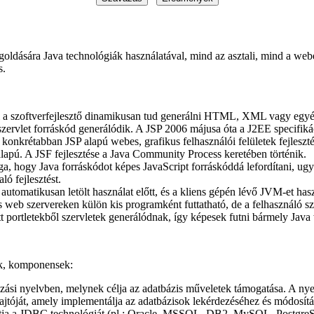
goldására Java technológiák használatával, mind az asztali, mind a we
s.
el a szoftverfejlesztő dinamikusan tud generálni HTML, XML vagy eg
a szervlet forráskód generálódik. A JSP 2006 májusa óta a J2EE specifiká
, konkrétabban JSP alapú webes, grafikus felhasználói felületek fejles
apú. A JSF fejlesztése a Java Community Process keretében történik.
ga, hogy Java forráskódot képes JavaScript forráskóddá lefordítani, ug
ó fejlesztést.
utomatikusan letölt használat előtt, és a kliens gépén lévő JVM-et hasz
s web szervereken külön kis programként futtatható, de a felhasználó s
tt portletekből szervletek generálódnak, így képesek futni bármely Jav
iák, komponensek:
si nyelvben, melynek célja az adatbázis műveletek támogatása. A nyel
ajtóját, amely implementálja az adatbázisok lekérdezéséhez és módosít
atja a JDBC technológiát (pl.: Oracle, MSSQL, DB2, MySQL, PostgreS